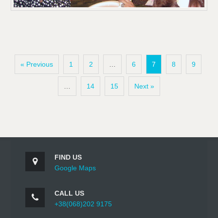
« Previous
1
2
…
6
7
8
9
…
14
15
Next »
FIND US
Google Maps
CALL US
+38(068)202 9175